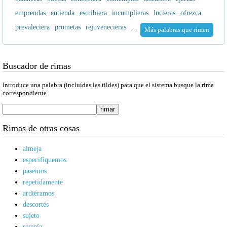
emprendas
entienda
escribiera
incumplieras
lucieras
ofrezca
prevaleciera
prometas
rejuvenecieras
...
Más palabras que rimen
Buscador de rimas
Introduce una palabra (incluídas las tildes) para que el sistema busque la rima
correspondiente.
Rimas de otras cosas
almeja
especifiquemos
pasemos
repetidamente
ardiéramos
descortés
sujeto
retenía