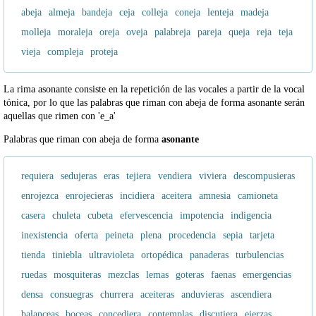
abeja
almeja
bandeja
ceja
colleja
coneja
lenteja
madeja
molleja
moraleja
oreja
oveja
palabreja
pareja
queja
reja
teja
vieja
compleja
proteja
La rima asonante consiste en la repetición de las vocales a partir de la vocal
tónica, por lo que las palabras que riman con abeja de forma asonante serán
aquellas que rimen con 'e_a'
Palabras que riman con abeja de forma
asonante
requiera
sedujeras
eras
tejiera
vendiera
viviera
descompusieras
enrojezca
enrojecieras
incidiera
aceitera
amnesia
camioneta
casera
chuleta
cubeta
efervescencia
impotencia
indigencia
inexistencia
oferta
peineta
plena
procedencia
sepia
tarjeta
tienda
tiniebla
ultravioleta
ortopédica
panaderas
turbulencias
ruedas
mosquiteras
mezclas
lemas
goteras
faenas
emergencias
densa
consuegras
churrera
aceiteras
anduvieras
ascendiera
balanceas
boceas
concediera
contemplas
discutiera
ejerzas