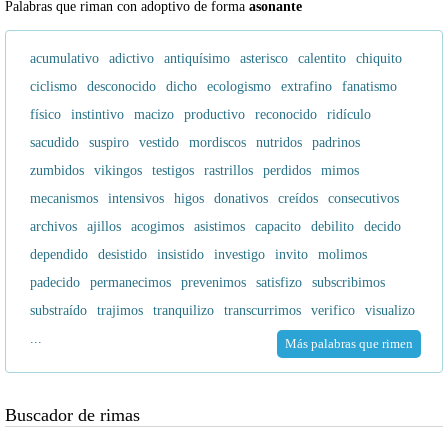
Palabras que riman con adoptivo de forma
asonante
acumulativo
adictivo
antiquísimo
asterisco
calentito
chiquito
ciclismo
desconocido
dicho
ecologismo
extrafino
fanatismo
físico
instintivo
macizo
productivo
reconocido
ridículo
sacudido
suspiro
vestido
mordiscos
nutridos
padrinos
zumbidos
vikingos
testigos
rastrillos
perdidos
mimos
mecanismos
intensivos
higos
donativos
creídos
consecutivos
archivos
ajillos
acogimos
asistimos
capacito
debilito
decido
dependido
desistido
insistido
investigo
invito
molimos
padecido
permanecimos
prevenimos
satisfizo
subscribimos
substraído
trajimos
tranquilizo
transcurrimos
verifico
visualizo
...
Más palabras que rimen
Buscador de rimas