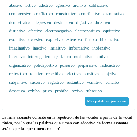
abusivo
activo
adictivo
agresivo
archivo
calificativo
comprensivo
conflictivo
constitutivo
contributivo
cuantitativo
demostrativo
depresivo
destructivo
digestivo
directivo
distintivo
efectivo
electronegativo
electropositivo
equitativo
evolutivo
excesivo
explosivo
extensivo
furtivo
hiperactivo
imaginativo
inactivo
infinitivo
informativo
inofensivo
intensivo
interrogativo
legislativo
meditativo
motivo
organizativo
polideportivo
posesivo
preparativo
radioactivo
reiterativo
relativo
repetitivo
selectivo
sensitivo
subjetivo
subjuntivo
sucesivo
sugestivo
sustantivo
vomitivo
concibo
desactivo
exhibo
privo
prohíbo
revivo
subscribo
...
Más palabras que rimen
La rima asonante consiste en la repetición de las vocales a partir de la vocal
tónica, por lo que las palabras que riman con adoptivo de forma asonante
serán aquellas que rimen con 'i_o'