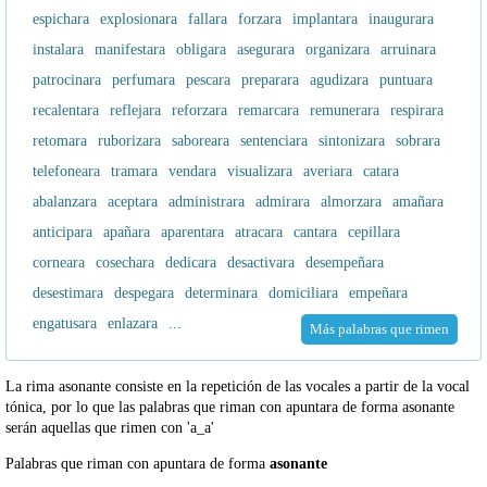
espichara
explosionara
fallara
forzara
implantara
inaugurara
instalara
manifestara
obligara
asegurara
organizara
arruinara
patrocinara
perfumara
pescara
preparara
agudizara
puntuara
recalentara
reflejara
reforzara
remarcara
remunerara
respirara
retomara
ruborizara
saboreara
sentenciara
sintonizara
sobrara
telefoneara
tramara
vendara
visualizara
averiara
catara
abalanzara
aceptara
administrara
admirara
almorzara
amañara
anticipara
apañara
aparentara
atracara
cantara
cepillara
corneara
cosechara
dedicara
desactivara
desempeñara
desestimara
despegara
determinara
domiciliara
empeñara
engatusara
enlazara
...
Más palabras que rimen
La rima asonante consiste en la repetición de las vocales a partir de la vocal
tónica, por lo que las palabras que riman con apuntara de forma asonante
serán aquellas que rimen con 'a_a'
Palabras que riman con apuntara de forma
asonante