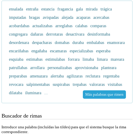
ensalada
entraña
estancia
fragancia
gala
mirada
trágica
imputadas
bragas
avispadas
alejada
acaparas
acercabas
acobardabas
actualizabas
arreglabas
calabas
comparas
congregara
dañaras
derrotaras
desactivara
desinformaba
desordenara
despacharas
domabas
duraba
embalabas
enamorara
encariñabas
engañaba
escamaras
especializabas
esperaba
esquiaba
estimabas
estimulabas
forrara
limaba
limara
mareara
patrullabas
arrollara
personalizabas
aprovisionaba
planteara
preparabas
amenazara
alertaba
agilizaras
reclutara
regentaba
revocara
salpimentabas
suspirabas
trepabas
valoraras
visitabas
dilataba
iluminara
...
Más palabras que rimen
Buscador de rimas
Introduce una palabra (incluídas las tildes) para que el sistema busque la rima
correspondiente.