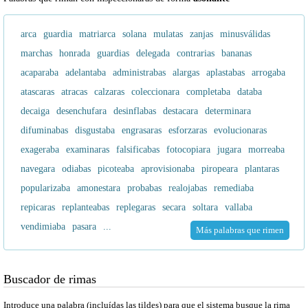
arca
guardia
matriarca
solana
mulatas
zanjas
minusválidas
marchas
honrada
guardias
delegada
contrarias
bananas
acaparaba
adelantaba
administrabas
alargas
aplastabas
arrogaba
atascaras
atracas
calzaras
coleccionara
completaba
databa
decaiga
desenchufara
desinflabas
destacara
determinara
difuminabas
disgustaba
engrasaras
esforzaras
evolucionaras
exageraba
examinaras
falsificabas
fotocopiara
jugara
morreaba
navegara
odiabas
picoteaba
aprovisionaba
piropeara
plantaras
popularizaba
amonestara
probabas
realojabas
remediaba
repicaras
replanteabas
replegaras
secara
soltara
vallaba
vendimiaba
pasara
...
Más palabras que rimen
Buscador de rimas
Introduce una palabra (incluídas las tildes) para que el sistema busque la rima