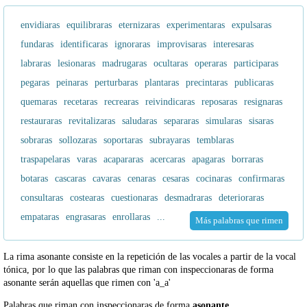
envidiaras
equilibraras
eternizaras
experimentaras
expulsaras
fundaras
identificaras
ignoraras
improvisaras
interesaras
labraras
lesionaras
madrugaras
ocultaras
operaras
participaras
pegaras
peinaras
perturbaras
plantaras
precintaras
publicaras
quemaras
recetaras
recrearas
reivindicaras
reposaras
resignaras
restauraras
revitalizaras
saludaras
separaras
simularas
sisaras
sobraras
sollozaras
soportaras
subrayaras
temblaras
traspapelaras
varas
acapararas
acercaras
apagaras
borraras
botaras
cascaras
cavaras
cenaras
cesaras
cocinaras
confirmaras
consultaras
costearas
cuestionaras
desmadraras
deterioraras
empataras
engrasaras
enrollaras
...
Más palabras que rimen
La rima asonante consiste en la repetición de las vocales a partir de la vocal
tónica, por lo que las palabras que riman con inspeccionaras de forma
asonante serán aquellas que rimen con 'a_a'
Palabras que riman con inspeccionaras de forma
asonante