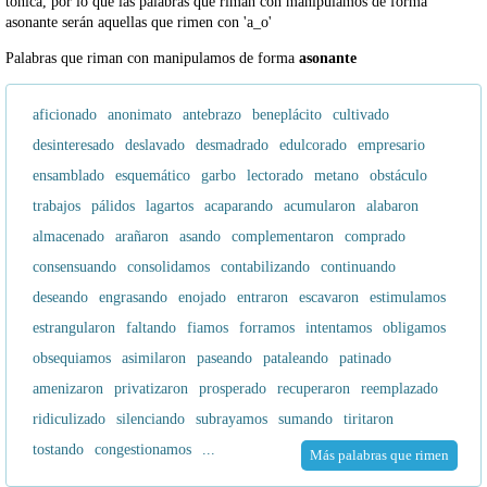
tónica, por lo que las palabras que riman con manipulamos de forma
asonante serán aquellas que rimen con 'a_o'
Palabras que riman con manipulamos de forma
asonante
aficionado
anonimato
antebrazo
beneplácito
cultivado
desinteresado
deslavado
desmadrado
edulcorado
empresario
ensamblado
esquemático
garbo
lectorado
metano
obstáculo
trabajos
pálidos
lagartos
acaparando
acumularon
alabaron
almacenado
arañaron
asando
complementaron
comprado
consensuando
consolidamos
contabilizando
continuando
deseando
engrasando
enojado
entraron
escavaron
estimulamos
estrangularon
faltando
fiamos
forramos
intentamos
obligamos
obsequiamos
asimilaron
paseando
pataleando
patinado
amenizaron
privatizaron
prosperado
recuperaron
reemplazado
ridiculizado
silenciando
subrayamos
sumando
tiritaron
tostando
congestionamos
...
Más palabras que rimen