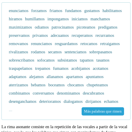
enunciamos
forzamos
friamos
fundamos
gustamos
habilitamos
hiramos
humillamos
impongamos
iniciamos
manchamos
maximizamos
odiamos
patrocinamos
picoteamos
predigamos
preservamos
privamos
adecuamos
recuperamos
recurramos
removamos
renunciamos
resguardamos
retocamos
retraigamos
rivalizamos
rodamos
secamos
sentenciamos
sobrepasamos
sobrescribamos
sofocamos
subsistamos
tapamos
tasamos
traspapelamos
trepamos
fumamos
acobijamos
acotamos
adaptamos
alejamos
allanamos
apartamos
apuntamos
aterrizamos
bebamos
boceamos
chocamos
chupeteamos
combinamos
conversamos
denominamos
descubramos
desenganchamos
deterioramos
dialogamos
dirijamos
echamos
...
Más palabras que rimen
La rima asonante consiste en la repetición de las vocales a partir de la vocal