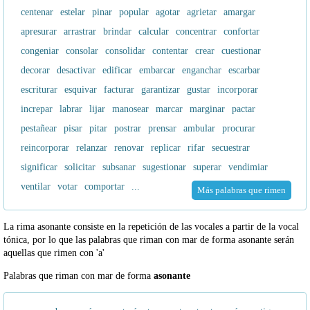
centenar
estelar
pinar
popular
agotar
agrietar
amargar
apresurar
arrastrar
brindar
calcular
concentrar
confortar
congeniar
consolar
consolidar
contentar
crear
cuestionar
decorar
desactivar
edificar
embarcar
enganchar
escarbar
escriturar
esquivar
facturar
garantizar
gustar
incorporar
increpar
labrar
lijar
manosear
marcar
marginar
pactar
pestañear
pisar
pitar
postrar
prensar
ambular
procurar
reincorporar
relanzar
renovar
replicar
rifar
secuestrar
significar
solicitar
subsanar
sugestionar
superar
vendimiar
ventilar
votar
comportar
...
Más palabras que rimen
La rima asonante consiste en la repetición de las vocales a partir de la vocal
tónica, por lo que las palabras que riman con mar de forma asonante serán
aquellas que rimen con 'a'
Palabras que riman con mar de forma
asonante