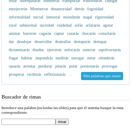
rezar
sobrepasarás
someterás
transportar
trastornarás
castigar
enrojecerás
Montserrat
desautoridad
detrás
fogosidad
informalidad
inicial
inmortal
musulmán
nogal
rigurosidad
rural
subnormal
suciedad
viudedad
sofás
aclararás
agotar
animar
barrerás
cagarás
captar
cazarás
chocarás
consolarás
dar
desalojar
desarrollar
desmallar
destaparás
destapar
dictaminarás
diseñar
ejercerás
enfocarás
enterrar
espolvorearás
fisgar
habitar
impondrás
medirás
navegar
notar
ofenderás
ojearás
arrestar
perdurar
pitarás
potar
presionarás
prorrogar
prosperar
recibirás
reflexionarás
...
Más palabras que rimen
Buscador de rimas
Introduce una palabra (incluídas las tildes) para que el sistema busque la rima
correspondiente.