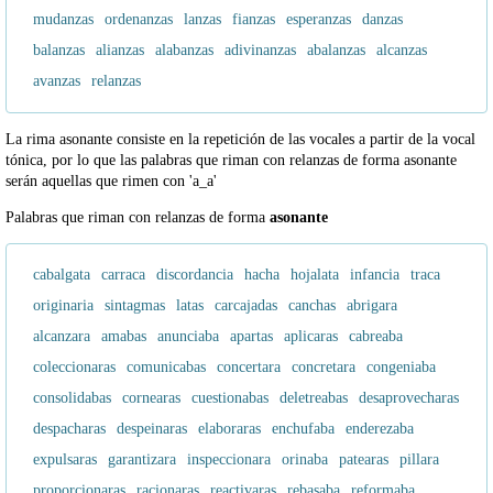
mudanzas
ordenanzas
lanzas
fianzas
esperanzas
danzas
balanzas
alianzas
alabanzas
adivinanzas
abalanzas
alcanzas
avanzas
relanzas
La rima asonante consiste en la repetición de las vocales a partir de la vocal
tónica, por lo que las palabras que riman con relanzas de forma asonante
serán aquellas que rimen con 'a_a'
Palabras que riman con relanzas de forma
asonante
cabalgata
carraca
discordancia
hacha
hojalata
infancia
traca
originaria
sintagmas
latas
carcajadas
canchas
abrigara
alcanzara
amabas
anunciaba
apartas
aplicaras
cabreaba
coleccionaras
comunicabas
concertara
concretara
congeniaba
consolidabas
cornearas
cuestionabas
deletreabas
desaprovecharas
despacharas
despeinaras
elaboraras
enchufaba
enderezaba
expulsaras
garantizara
inspeccionara
orinaba
patearas
pillara
proporcionaras
racionaras
reactivaras
rebasaba
reformaba