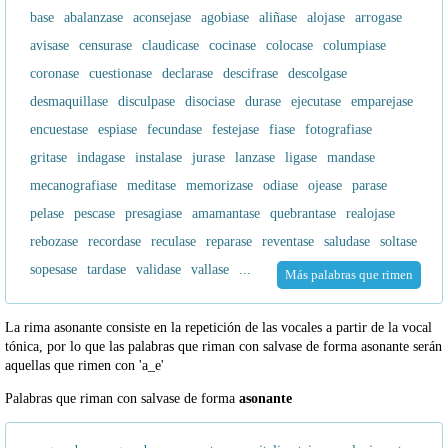
base
abalanzase
aconsejase
agobiase
aliñase
alojase
arrogase
avisase
censurase
claudicase
cocinase
colocase
columpiase
coronase
cuestionase
declarase
descifrase
descolgase
desmaquillase
disculpase
disociase
durase
ejecutase
emparejase
encuestase
espiase
fecundase
festejase
fiase
fotografiase
gritase
indagase
instalase
jurase
lanzase
ligase
mandase
mecanografiase
meditase
memorizase
odiase
ojease
parase
pelase
pescase
presagiase
amamantase
quebrantase
realojase
rebozase
recordase
reculase
reparase
reventase
saludase
soltase
sopesase
tardase
validase
vallase
...
Más palabras que rimen
La rima asonante consiste en la repetición de las vocales a partir de la vocal
tónica, por lo que las palabras que riman con salvase de forma asonante serán
aquellas que rimen con 'a_e'
Palabras que riman con salvase de forma
asonante