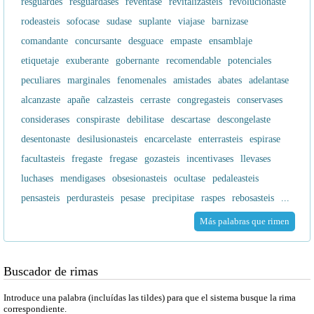
resguardes
resguardases
reventase
revitalizasteis
revolucionaste
rodeasteis
sofocase
sudase
suplante
viajase
barnizase
comandante
concursante
desguace
empaste
ensamblaje
etiquetaje
exuberante
gobernante
recomendable
potenciales
peculiares
marginales
fenomenales
amistades
abates
adelantase
alcanzaste
apañe
calzasteis
cerraste
congregasteis
conservases
considerases
conspiraste
debilitase
descartase
descongelaste
desentonaste
desilusionasteis
encarcelaste
enterrasteis
espirase
facultasteis
fregaste
fregase
gozasteis
incentivases
llevases
luchases
mendigases
obsesionasteis
ocultase
pedaleasteis
pensasteis
perdurasteis
pesase
precipitase
raspes
rebosasteis
...
Más palabras que rimen
Buscador de rimas
Introduce una palabra (incluídas las tildes) para que el sistema busque la rima
correspondiente.