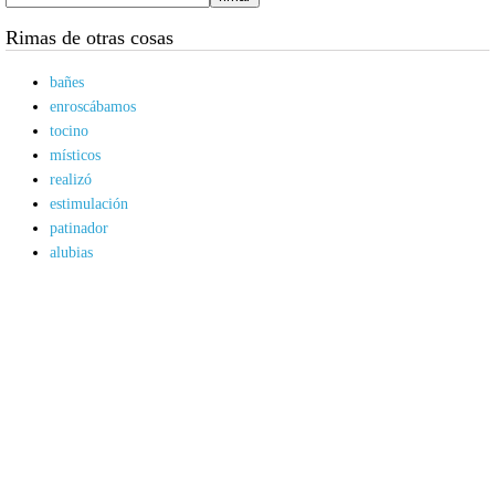
Rimas de otras cosas
bañes
enroscábamos
tocino
místicos
realizó
estimulación
patinador
alubias