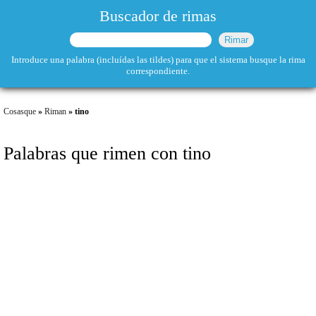
Buscador de rimas
Introduce una palabra (incluídas las tildes) para que el sistema busque la rima
correspondiente.
Cosasque
»
Riman
» tino
Palabras que rimen con tino