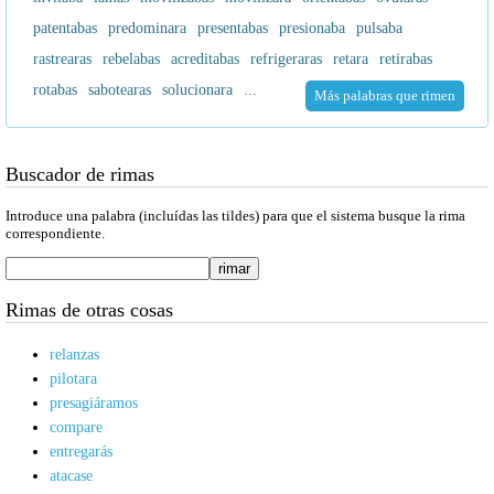
patentabas
predominara
presentabas
presionaba
pulsaba
rastrearas
rebelabas
acreditabas
refrigeraras
retara
retirabas
rotabas
sabotearas
solucionara
...
Más palabras que rimen
Buscador de rimas
Introduce una palabra (incluídas las tildes) para que el sistema busque la rima
correspondiente.
Rimas de otras cosas
relanzas
pilotara
presagiáramos
compare
entregarás
atacase