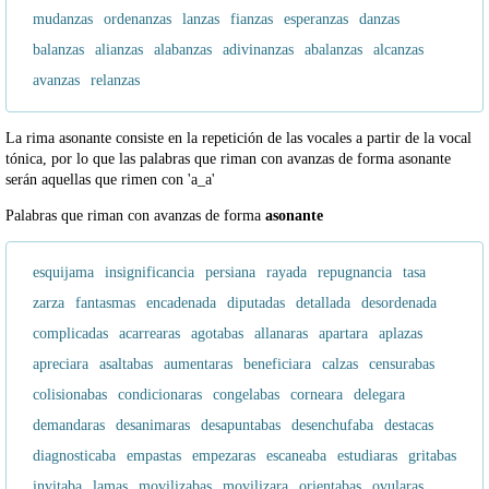
mudanzas
ordenanzas
lanzas
fianzas
esperanzas
danzas
balanzas
alianzas
alabanzas
adivinanzas
abalanzas
alcanzas
avanzas
relanzas
La rima asonante consiste en la repetición de las vocales a partir de la vocal
tónica, por lo que las palabras que riman con avanzas de forma asonante
serán aquellas que rimen con 'a_a'
Palabras que riman con avanzas de forma
asonante
esquijama
insignificancia
persiana
rayada
repugnancia
tasa
zarza
fantasmas
encadenada
diputadas
detallada
desordenada
complicadas
acarrearas
agotabas
allanaras
apartara
aplazas
apreciara
asaltabas
aumentaras
beneficiara
calzas
censurabas
colisionabas
condicionaras
congelabas
corneara
delegara
demandaras
desanimaras
desapuntabas
desenchufaba
destacas
diagnosticaba
empastas
empezaras
escaneaba
estudiaras
gritabas
invitaba
lamas
movilizabas
movilizara
orientabas
ovularas