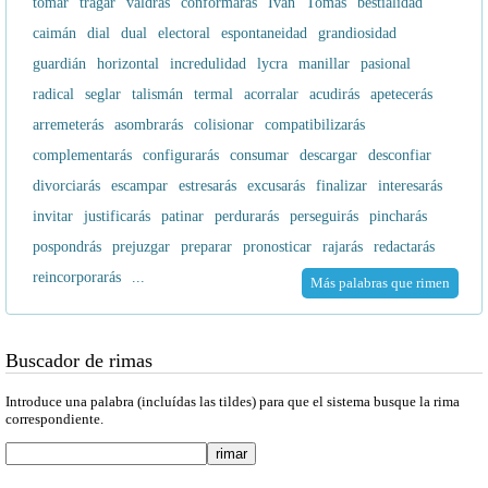
tomar
tragar
valdrás
conformarás
Iván
Tomás
bestialidad
caimán
dial
dual
electoral
espontaneidad
grandiosidad
guardián
horizontal
incredulidad
lycra
manillar
pasional
radical
seglar
talismán
termal
acorralar
acudirás
apetecerás
arremeterás
asombrarás
colisionar
compatibilizarás
complementarás
configurarás
consumar
descargar
desconfiar
divorciarás
escampar
estresarás
excusarás
finalizar
interesarás
invitar
justificarás
patinar
perdurarás
perseguirás
pincharás
pospondrás
prejuzgar
preparar
pronosticar
rajarás
redactarás
reincorporarás
...
Más palabras que rimen
Buscador de rimas
Introduce una palabra (incluídas las tildes) para que el sistema busque la rima
correspondiente.