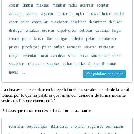
collar
lumbar
maxilar
minibar
radar
acarrear
aceptar
achuchar
acodar
agradar
ajustar
apropiar
arrasar
botar
brillar
cazar
colar
conspirar
cuestionar
desafinar
desanimar
deslizar
dialogar
ensalzar
escavar
espolvorear
estresar
extrañar
fisgar
frenar
guiar
labrar
liar
obligar
ordeñar
pelar
popularizar
privar
proclamar
pujar
pulsar
recargar
reiterar
restregar
retejar
reventar
rodar
sabotear
sanar
secar
simbolizar
sobar
sobornar
solucionar
sopesar
tachar
tardar
dilatar
iluminar
nevar
...
Más palabras que rimen
La rima asonante consiste en la repetición de las vocales a partir de la vocal
tónica, por lo que las palabras que riman con desnudar de forma asonante
serán aquellas que rimen con 'a'
Palabras que riman con desnudar de forma
asonante
resistirás
resquebrajar
ablandarás
silenciar
sugerirás
terminarás